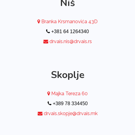
Niš
Branka Krsmanovića 43D
+381 64 1264340
drvais.nis@drvais.rs
Skoplje
Majka Tereza 60
+389 78 334450
drvais.skopje@drvais.mk