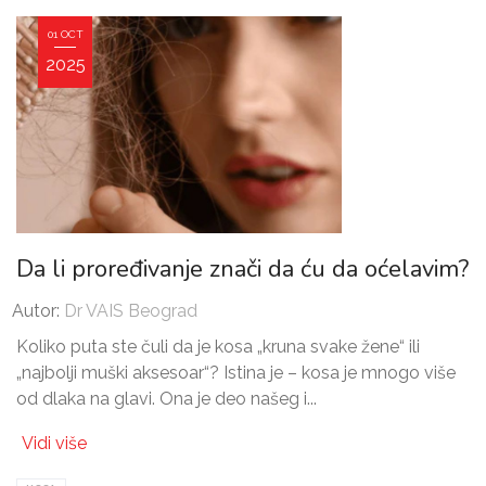
01 OCT
2025
Da li proređivanje znači da ću da oćelavim?
Autor:
Dr VAIS Beograd
Koliko puta ste čuli da je kosa „kruna svake žene“ ili
„najbolji muški aksesoar“? Istina je – kosa je mnogo više
od dlaka na glavi. Ona je deo našeg i...
Vidi više