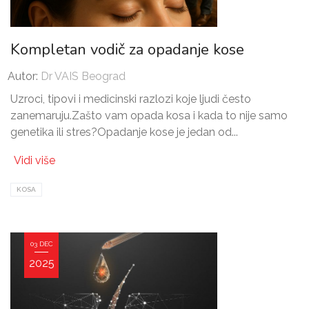
Kompletan vodič za opadanje kose
Autor:
Dr VAIS Beograd
Uzroci, tipovi i medicinski razlozi koje ljudi često
zanemaruju.Zašto vam opada kosa i kada to nije samo
genetika ili stres?Opadanje kose je jedan od...
Vidi više
KOSA
03 DEC
2025