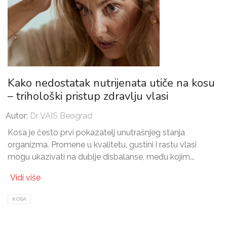
Kako nedostatak nutrijenata utiče na kosu
– trihološki pristup zdravlju vlasi
Autor:
Dr VAIS Beograd
Kosa je često prvi pokazatelj unutrašnjeg stanja
organizma. Promene u kvalitetu, gustini i rastu vlasi
mogu ukazivati na dublje disbalanse, među kojim...
Vidi više
KOSA