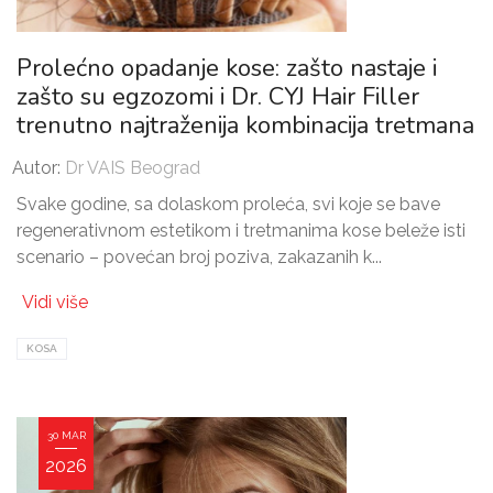
Prolećno opadanje kose: zašto nastaje i
zašto su egzozomi i Dr. CYJ Hair Filler
trenutno najtraženija kombinacija tretmana
Autor:
Dr VAIS Beograd
Svake godine, sa dolaskom proleća, svi koje se bave
regenerativnom estetikom i tretmanima kose beleže isti
scenario – povećan broj poziva, zakazanih k...
Vidi više
KOSA
30 MAR
2026