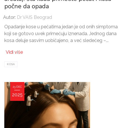
počne da opada
Autor:
Dr VAIS Beograd
Opadanje kose u pečatima jedan je od onih simptoma
koji se gotovo uvek primećuju iznenada. Jednog dana
kosa deluje sasvim uobičajeno, a već sledećeg –...
Vidi više
KOSA
23 DEC
2025