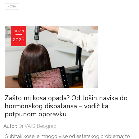
KOSA
28 JAN
2026
Zašto mi kosa opada? Od loših navika do
hormonskog disbalansa – vodič ka
potpunom oporavku
Autor:
Dr VAIS Beograd
Gubitak kose je mnogo više od estetskog problema; to