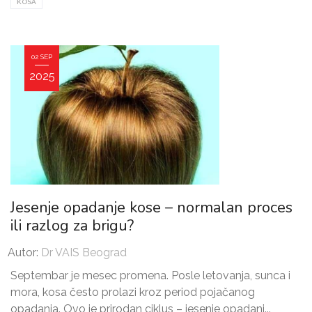
KOSA
02 SEP
2025
Jesenje opadanje kose – normalan proces
ili razlog za brigu?
Autor:
Dr VAIS Beograd
Septembar je mesec promena. Posle letovanja, sunca i
mora, kosa često prolazi kroz period pojačanog
opadanja. Ovo je prirodan ciklus – jesenje opadanj...