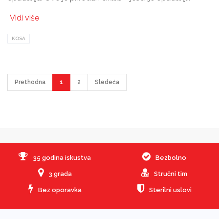
Vidi više
KOSA
Prethodna
1
2
Sledeća
35 godina iskustva
Bezbolno
3 grada
Stručni tim
Bez oporavka
Sterilni uslovi