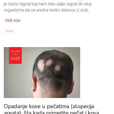
je često signal koji nam telo šalje, šapat (ili vika)
organizma da se unutra nešto dešava. U ordi...
Vidi više
KOSA
20 JAN
2026
Opadanje kose u pečatima (alopecija
areata): šta kada primetite pečat i kosa