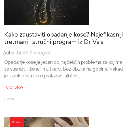
Kako zaustaviti opadanje kose? Najefikasniji
tretmani i stručni program iz Dr Vais
Autor:
Dr VAIS Beograd
Opadanje kose je jedan od najčešćih problema sa kojima
se susreću i žene i muškarci, bez obzira na godine. Nekad
je uzrok bezazlen i prolazan, ali čes...
Vidi više
KOSA
07 OCT