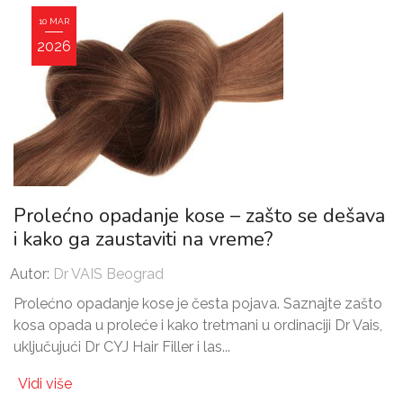
10 MAR
2026
Prolećno opadanje kose – zašto se dešava
i kako ga zaustaviti na vreme?
Autor:
Dr VAIS Beograd
Prolećno opadanje kose je česta pojava. Saznajte zašto
kosa opada u proleće i kako tretmani u ordinaciji Dr Vais,
uključujući Dr CYJ Hair Filler i las...
Vidi više