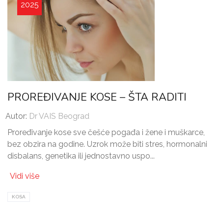
2025
PROREĐIVANJE KOSE – ŠTA RADITI
Autor:
Dr VAIS Beograd
Proređivanje kose sve češće pogađa i žene i muškarce,
bez obzira na godine. Uzrok može biti stres, hormonalni
disbalans, genetika ili jednostavno uspo...
Vidi više
KOSA