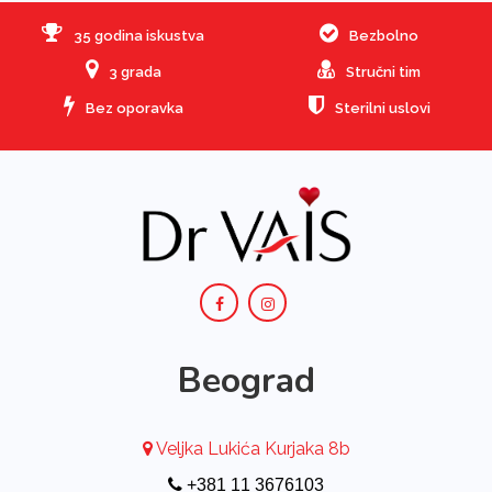
35 godina iskustva
Bezbolno
3 grada
Stručni tim
Bez oporavka
Sterilni uslovi
Beograd
Veljka Lukića Kurjaka 8b
+381 11 3676103