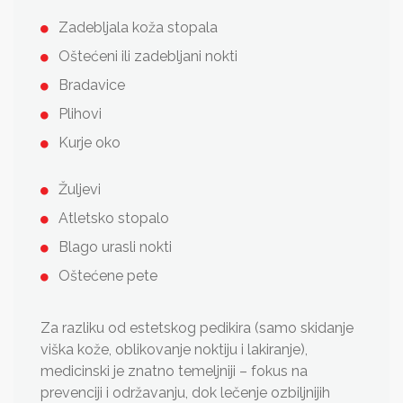
Zadebljala koža stopala
Oštećeni ili zadebljani nokti
Bradavice
Plihovi
Kurje oko
Žuljevi
Atletsko stopalo
Blago urasli nokti
Oštećene pete
Za razliku od estetskog pedikira (samo skidanje
viška kože, oblikovanje noktiju i lakiranje),
medicinski je znatno temeljniji – fokus na
prevenciji i održavanju, dok lečenje ozbiljnijih