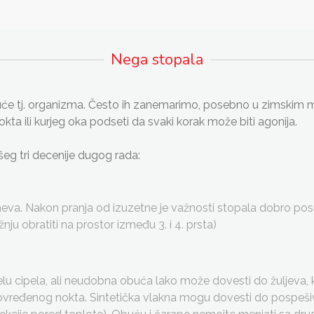
Nega stopala
uće tj. organizma. Često ih zanemarimo, posebno u zimskim m
okta ili kurjeg oka podseti da svaki korak može biti agonija.
eg tri decenije dugog rada:
a. Nakon pranja od izuzetne je važnosti stopala dobro posuš
ju obratiti na prostor između 3. i 4. prsta)
u cipela, ali neudobna obuća lako može dovesti do žuljeva, 
ko povređenog nokta. Sintetička vlakna mogu dovesti do pospeši