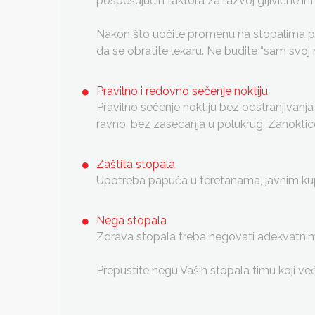
pospešujućih faktora za razvoj gljivične 
Nakon što uočite promenu na stopalima prati
da se obratite lekaru. Ne budite “sam svoj 
Pravilno i redovno sečenje noktiju
Pravilno sečenje noktiju bez odstranjivanja
ravno, bez zasecanja u polukrug. Zanoktice
Zaštita stopala
Upotreba papuča u teretanama, javnim kupali
Nega stopala
Zdrava stopala treba negovati adekvatni
Prepustite negu Vaših stopala timu koji već