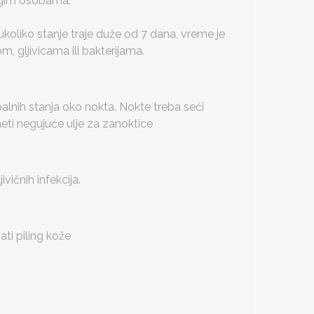
rugim osobama.
ukoliko stanje traje duže od 7 dana, vreme je
m, gljivicama ili bakterijama.
palnih stanja oko nokta. Nokte treba seći
eti negujuće ulje za zanoktice
vičnih infekcija.
i piling kože