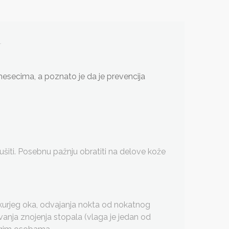
esecima, a poznato je da je prevencija
iti. Posebnu pažnju obratiti na delove kože
kurjeg oka, odvajanja nokta od nokatnog
vanja znojenja stopala (vlaga je jedan od