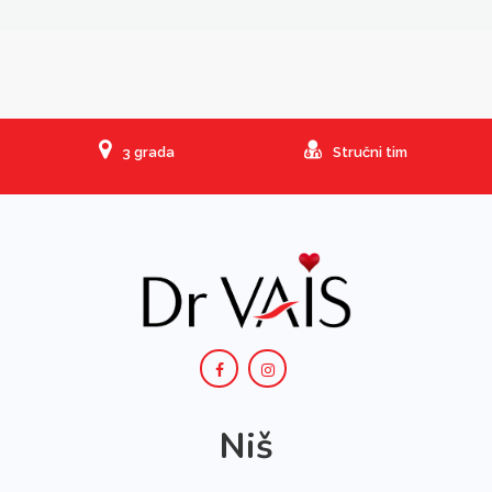
3 grada
Stručni tim
Niš