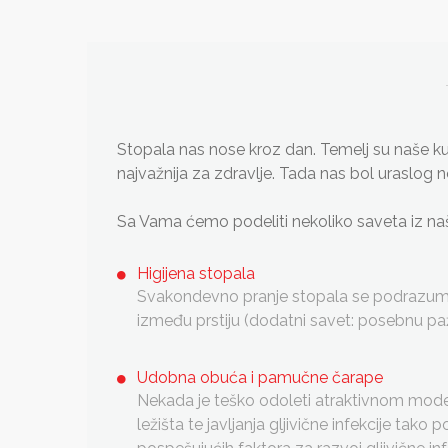
Stopala nas nose kroz dan. Temelj su naše k
najvažnija za zdravlje. Tada nas bol uraslog n
Sa Vama ćemo podeliti nekoliko saveta iz naš
Higijena stopala
Svakondevno pranje stopala se podrazumev
između prstiju (dodatni savet: posebnu pažn
Udobna obuća i pamučne čarape
Nekada je teško odoleti atraktivnom model
ležišta te javljanja gljivične infekcije ta