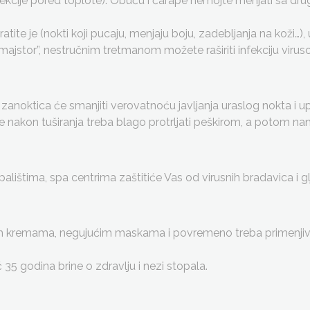
infekcije pored toplote). Obuću i čarape nemojte menjati sa d
te je (nokti koji pucaju, menjaju boju, zadebljanja na koži…), 
majstor”, nestručnim tretmanom možete raširiti infekciju viruso
 zanoktica će smanjiti verovatnoću javljanja uraslog nokta i u
 nakon tuširanja treba blago protrljati peškirom, a potom nan
štima, spa centrima zaštitiće Vas od virusnih bradavica i glji
m kremama, negujućim maskama i povremeno treba primenjivat
 35 godina brine o zdravlju i nezi stopala.