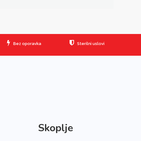
Bez oporavka
Sterilni uslovi
Skoplje