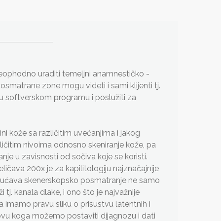
 neophodno uraditi temeljni anamnestičko -
matrane zone mogu videti i sami klijenti tj.
o u softverskom programu i poslužiti za
 kože sa različitim uvećanjima i jakog
ličitim nivoima odnosno skeniranje kože, pa
nje u zavisnosti od sočiva koje se koristi.
ičava 200x je za kapilitologiju najznačajnije
omogućava skenerskopsko posmatranje ne samo
 tj. kanala dlake, i ono što je najvažnije
ma imamo pravu sliku o prisustvu latentnih i
osnovu koga možemo postaviti dijagnozu i dati