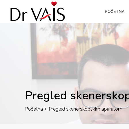
POČETNA
Pregled skenersko
Početna
Pregled skenerskopskim aparatom