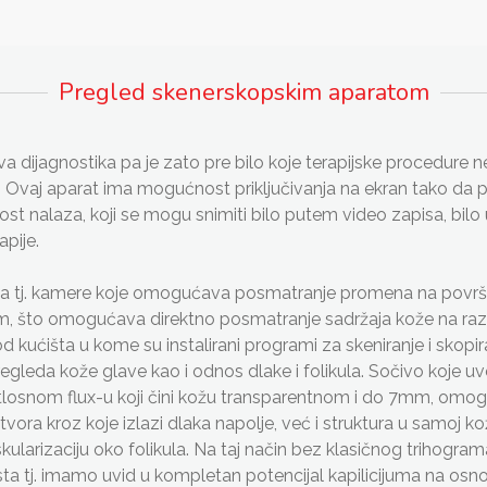
Pregled skenerskopskim aparatom
va dijagnostika pa je zato pre bilo koje terapijske procedure
Ovaj aparat ima mogućnost priključivanja na ekran tako da pos
ojnost nalaza, koji se mogu snimiti bilo putem video zapisa, bil
apije.
a tj. kamere koje omogućava posmatranje promena na površini
om, što omogućava direktno posmatranje sadržaja kože na raz
d kućišta u kome su instalirani programi za skeniranje i skopira
leda kože glave kao i odnos dlake i folikula. Sočivo koje uvel
svetlosnom flux-u koji čini kožu transparentnom i do 7mm, 
otvora kroz koje izlazi dlaka napolje, već i struktura u samoj koži
vaskularizaciju oko folikula. Na taj način bez klasičnog trihogra
zi rasta tj. imamo uvid u kompletan potencijal kapilicijuma na 