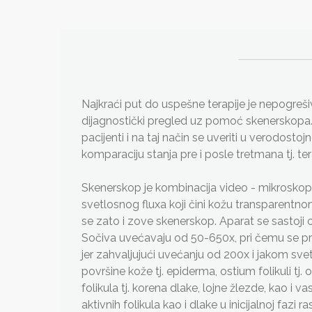
Najkraći put do uspešne terapije je nepogreši
dijagnostički pregled uz pomoć skenerskopa. 
pacijenti i na taj način se uveriti u verodost
komparaciju stanja pre i posle tretmana tj. ter
Skenerskop je kombinacija video - mikroskop
svetlosnog fluxa koji čini kožu transparentn
se zato i zove skenerskop. Aparat se sastoji o
Sočiva uvećavaju od 50-650x, pri čemu se preg
jer zahvaljujući uvećanju od 200x i jakom 
površine kože tj. epiderma, ostium folikuli tj. 
folikula tj. korena dlake, lojne žlezde, kao i 
aktivnih folikula kao i dlake u inicijalnoj fa