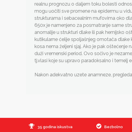
realnu prognozu o daljem toku bolesti odnos
mogu uočiti sve promene na epidermu u vidu al
strukturama i sebacealnim mufovima oko dlaka
650x je namenjeno za posmatranje same struk
anomalije u strukturi dlake ili pak hemijsko oš
kutikularne ćelije spoljašnjeg omotača dlake k
kosa nema željeni sjaj. Ako je pak oštećenje n
duži vremenski period. Ovo sočivo je nezamenl
tj.vlasi koje su upravo paradoksalno i temelj 
Nakon adekvatno uzete anamneze, pregleda i d
35 godina iskustva
Bezbolno