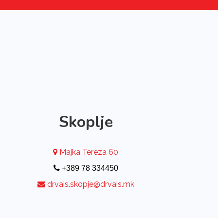
Skoplje
Majka Tereza 60
+389 78 334450
drvais.skopje@drvais.mk