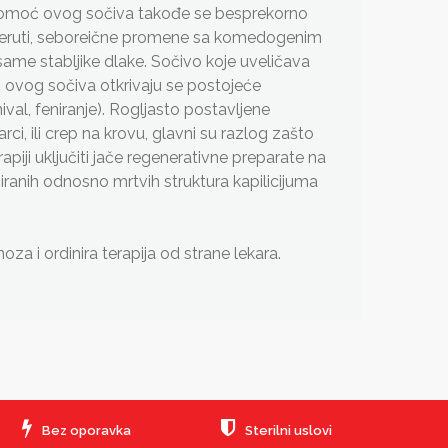
z pomoć ovog sočiva takođe se besprekorno
ze, peruti, seboreične promene sa komedogenim
ame stabljike dlake. Sočivo koje uveličava
 ovog sočiva otkrivaju se postojeće
ival, feniranje). Rogljasto postavljene
ci, ili crep na krovu, glavni su razlog zašto
piji uključiti jače regenerativne preparate na
ziranih odnosno mrtvih struktura kapilicijuma
 i ordinira terapija od strane lekara.
Bez oporavka
Sterilni uslovi