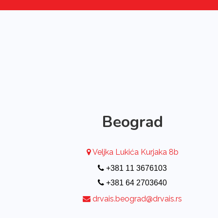
Beograd
Veljka Lukića Kurjaka 8b
+381 11 3676103
+381 64 2703640
drvais.beograd@drvais.rs