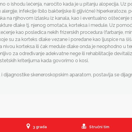
no o ishodu lečenja, naročito kada je u pitanju alopecija. U
ergije, infekcije (bilo bakterijske ili gljivične) hiperkerato
 na njihovom izlasku iz kanala, kao i eventualno oštećenje s
ture dlake tj. njenog omotača, korteksa i medule. Uz pomoć
tećenje kao posledica nekih frizerskih procedura (farbanje, min
oje su za korteks dlake vezane i poređane kao ljuspice na šišar
a nivou korteksa ili čak medule dlake onda je neophodno u tera
jivo za određivanje adekvatne nege ili rehabilitacije devitali
estetskih kriterijuma kada govorimo o kosi.
ijagnostike skeneroskopskim aparatom, postavlja se dijagnoza
3 grada
Stručni tim