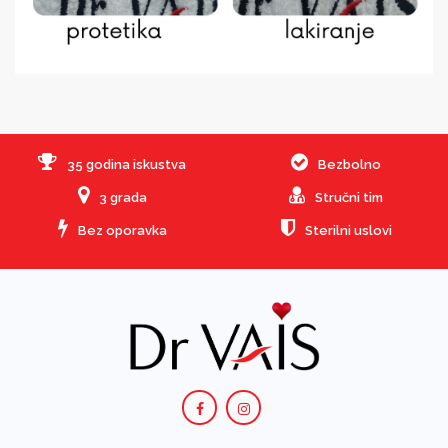
35 godina iskustva
Bezbolno
3 grada
Stručni tim
Bez oporavka
Sterilni uslovi