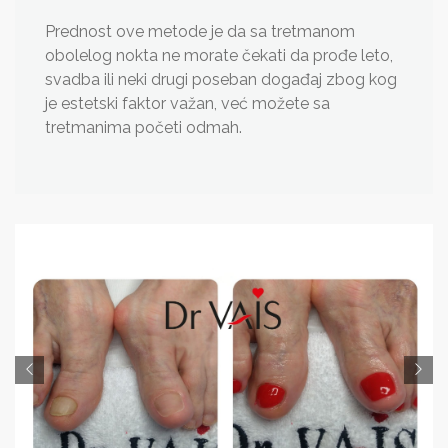
Prednost ove metode je da sa tretmanom
obolelog nokta ne morate čekati da prođe leto,
svadba ili neki drugi poseban događaj zbog kog
je estetski faktor važan, već možete sa
tretmanima početi odmah.