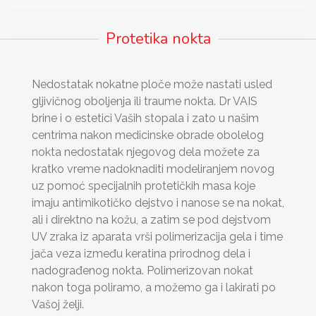
Protetika nokta
Nedostatak nokatne ploče može nastati usled
gljivičnog oboljenja ili traume nokta. Dr VAIS
brine i o estetici Vaših stopala i zato u našim
centrima nakon medicinske obrade obolelog
nokta nedostatak njegovog dela možete za
kratko vreme nadoknaditi modeliranjem novog
uz pomoć specijalnih protetičkih masa koje
imaju antimikotičko dejstvo i nanose se na nokat,
ali i direktno na kožu, a zatim se pod dejstvom
UV zraka iz aparata vrši polimerizacija gela i time
jača veza između keratina prirodnog dela i
nadograđenog nokta. Polimerizovan nokat
nakon toga poliramo, a možemo ga i lakirati po
Vašoj želji.