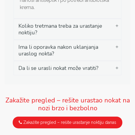
nanosi antiseptik i po potrebi antibiotska
krema.
Koliko tretmana treba za urastanje
noktiju?
Ima li oporavka nakon uklanjanja
uraslog nokta?
Da li se urasli nokat može vratiti?
Zakažite pregled – rešite urastao nokat na
nozi brzo i bezbolno
Zakažite pregled – rešite urastanje noktiju danas