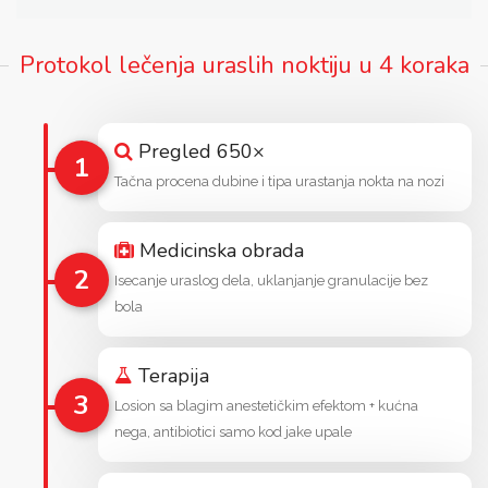
Protokol lečenja uraslih noktiju u 4 koraka
Pregled 650×
1
Tačna procena dubine i tipa urastanja nokta na nozi
Medicinska obrada
2
Isecanje uraslog dela, uklanjanje granulacije bez
bola
Terapija
3
Losion sa blagim anestetičkim efektom + kućna
nega, antibiotici samo kod jake upale