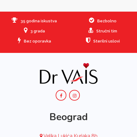
35 godina iskustva
Bezbolno
3 grada
Stručni tim
Bez oporavka
Sterilni uslovi
Beograd
Veljka Lukića Kurjaka 8b