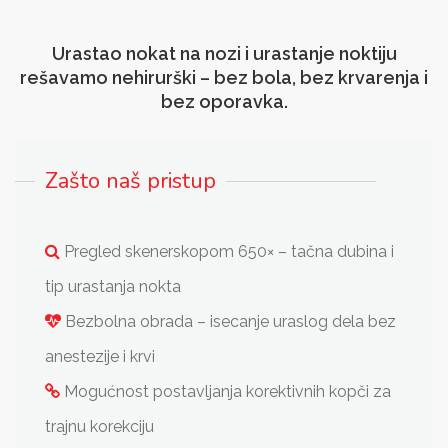
Urastao nokat na nozi i urastanje noktiju
rešavamo nehirurški – bez bola, bez krvarenja i
bez oporavka.
Zašto naš pristup
Pregled skenerskopom 650× – tačna dubina i
tip urastanja nokta
Bezbolna obrada – isecanje uraslog dela bez
anestezije i krvi
Mogućnost postavljanja korektivnih kopči za
trajnu korekciju