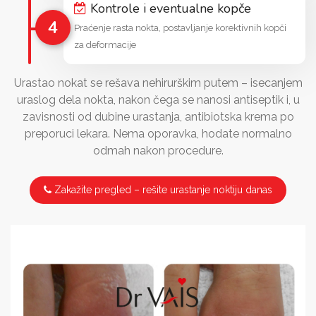
Kontrole i eventualne kopče
4
Praćenje rasta nokta, postavljanje korektivnih kopči
za deformacije
Urastao nokat se rešava nehirurškim putem – isecanjem
uraslog dela nokta, nakon čega se nanosi antiseptik i, u
zavisnosti od dubine urastanja, antibiotska krema po
preporuci lekara. Nema oporavka, hodate normalno
odmah nakon procedure.
Zakažite pregled – rešite urastanje noktiju danas