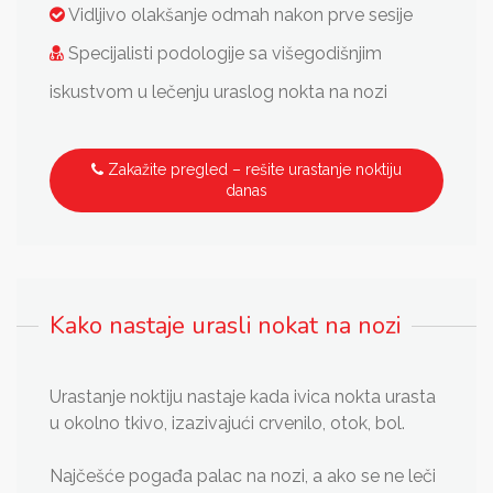
Vidljivo olakšanje odmah nakon prve sesije
Specijalisti podologije sa višegodišnjim
iskustvom u lečenju uraslog nokta na nozi
Zakažite pregled – rešite urastanje noktiju
danas
Kako nastaje urasli nokat na nozi
Urastanje noktiju nastaje kada ivica nokta urasta
u okolno tkivo, izazivajući crvenilo, otok, bol.
Najčešće pogađa palac na nozi, a ako se ne leči