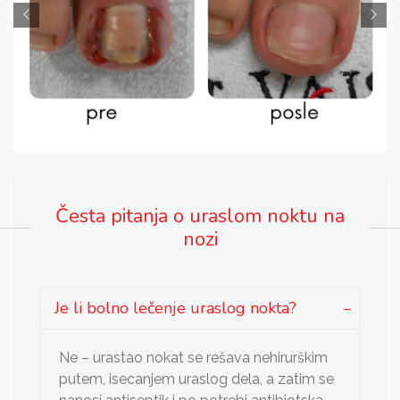
Česta pitanja o uraslom noktu na
nozi
Je li bolno lečenje uraslog nokta?
Ne – urastao nokat se rešava nehirurškim
putem, isecanjem uraslog dela, a zatim se