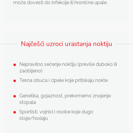
može dovesti do infekcije ili hronične upale.
Najčešći uzroci urastanja noktiju
Nepravilno sečenje noktiju (previše duboko ili
zaobljeno)
Tesna obuća i cipele koje pritiskaju nokte
Genetika, gojaznost, prekomerno znojenje
stopala
Sportisti, vojnici i osobe koje dugo
stoje/hodaju