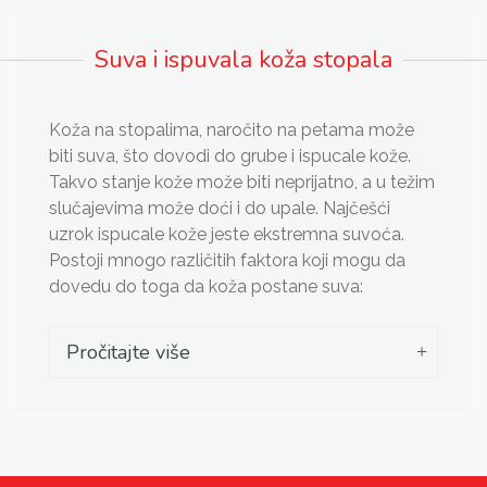
Suva i ispuvala koža stopala
Koža na stopalima, naročito na petama može
biti suva, što dovodi do grube i ispucale kože.
Takvo stanje kože može biti neprijatno, a u težim
slučajevima može doći i do upale. Najčešći
uzrok ispucale kože jeste ekstremna suvoća.
Postoji mnogo različitih faktora koji mogu da
dovedu do toga da koža postane suva:
Pročitajte više