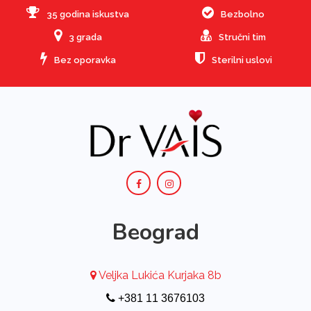
35 godina iskustva
Bezbolno
3 grada
Stručni tim
Bez oporavka
Sterilni uslovi
Beograd
Veljka Lukića Kurjaka 8b
+381 11 3676103